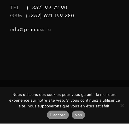
TEL. :
(+352) 99 72 90
GSM:
(+352) 621 199 380
info@princess.lu
Nous utilisons des cookies pour vous garantir la meilleure
COPYRIGHT ©2025 PRINCESS. TOUS
DESIGNED
expérience sur notre site web. Si vous continuez à utiliser ce
DROITS RÉSERVÉS.
BY
site, nous supposerons que vous en êtes satisfait.
D'accord
Non