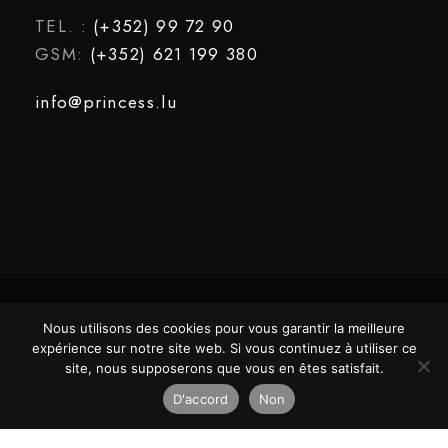
TEL. :
(+352) 99 72 90
GSM:
(+352) 621 199 380
info@princess.lu
Nous utilisons des cookies pour vous garantir la meilleure
COPYRIGHT ©2025 PRINCESS. TOUS
DESIGNED
expérience sur notre site web. Si vous continuez à utiliser ce
DROITS RÉSERVÉS.
BY
site, nous supposerons que vous en êtes satisfait.
D'accord
Non