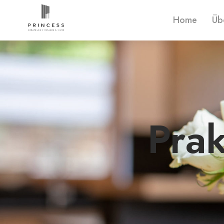
Home
Üb
Prak