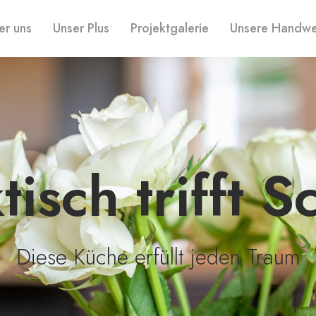
er uns
Unser Plus
Projektgalerie
Unsere Handwe
tisch trifft S
Diese Küche erfüllt jeden Traum