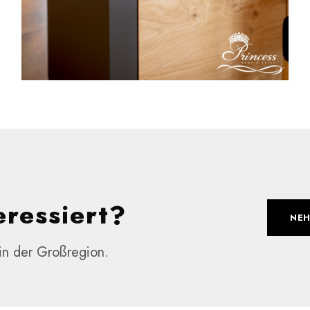
eressiert?
NEH
 in der Großregion.