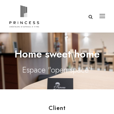
Home sweet home
Espace "open space"
Client