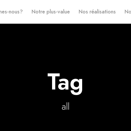
mes-nous?
Notre plus-value
Nos réalisations
No
Tag
all