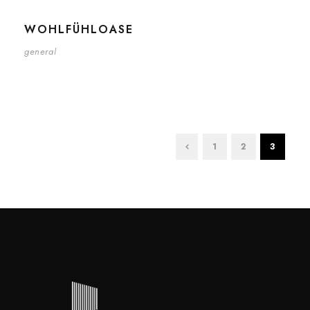
WOHLFÜHLOASE
general
1
2
3